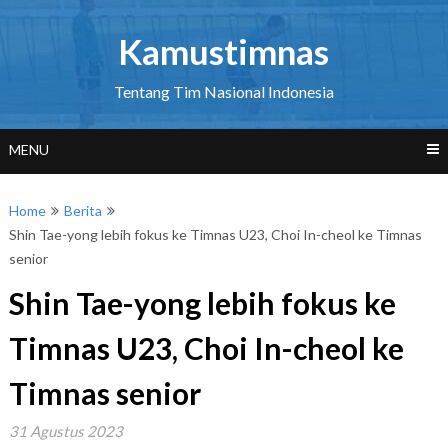
Skip
to
Kamustimnas
content
Tentang Tim Nasional Indonesia
MENU
Home
Berita
Shin Tae-yong lebih fokus ke Timnas U23, Choi In-cheol ke Timnas
senior
Shin Tae-yong lebih fokus ke
Timnas U23, Choi In-cheol ke
Timnas senior
31 Agustus 2023