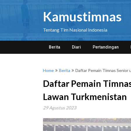
Skip
to
Kamustimnas
content
Tentang Tim Nasional Indonesia
Berita
Diari
Pertandingan
Home
Berita
Daftar Pemain Timnas Senior
Daftar Pemain Timnas
Lawan Turkmenistan
29 Agustus 2023