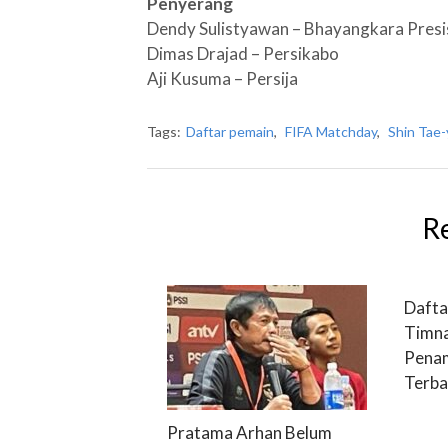
Penyerang
Dendy Sulistyawan – Bhayangkara Presi
Dimas Drajad – Persikabo
Aji Kusuma – Persija
Tags:
Daftar pemain
,
FIFA Matchday
,
Shin Tae
R
Dafta
Timna
Penam
Terba
Pratama Arhan Belum