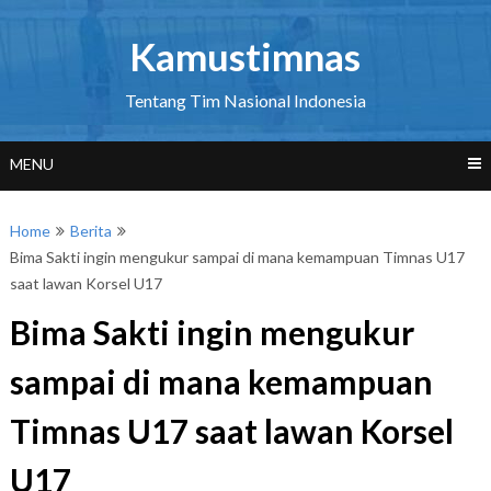
Skip
to
Kamustimnas
content
Tentang Tim Nasional Indonesia
MENU
Home
Berita
Bima Sakti ingin mengukur sampai di mana kemampuan Timnas U17
saat lawan Korsel U17
Bima Sakti ingin mengukur
sampai di mana kemampuan
Timnas U17 saat lawan Korsel
U17