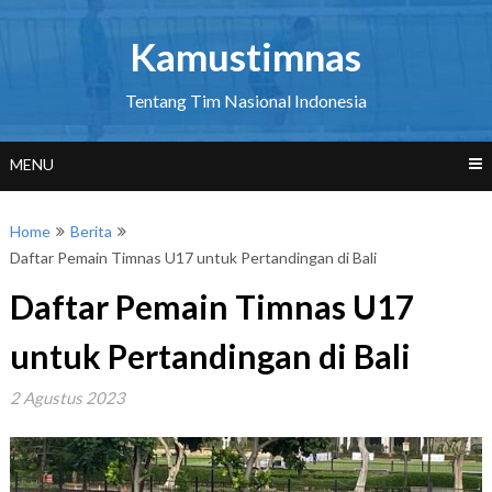
Skip
to
Kamustimnas
content
Tentang Tim Nasional Indonesia
MENU
Home
Berita
Daftar Pemain Timnas U17 untuk Pertandingan di Bali
Daftar Pemain Timnas U17
untuk Pertandingan di Bali
2 Agustus 2023