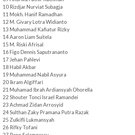
10 Rizdjar Nurviat Subagja
11 Mokh. Hanif Ramadhan
12 M. Givary Lotra Widianto
13 Muhammad Kafiatur Rizky
14 Aaron Liam Suitela
15 M. Riski Afrisal
16 Figo Dennis Saputrananto
17 Jehan Pahlevi
18 Habil Akbar
19 Muhammad Nabil Asyura
20 Ikram Algiffari
21 Muhamad Ibrah Ardiansyah Ohorella
22 Shouter Tonci Israel Ramandei
23 Achmad Zidan Arrosyid
24 Sulthan Zaky Pramana Putra Razak
25 Zulkifli Lukmansyah
26 Rifky Tofani
27 Reno Salampessy