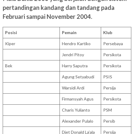
pertandingan kandang dan tandang pada
Februari sampai November 2004.
Posisi
Pemain
Klub
Kiper
Hendro Kartiko
Persebaya
Jendri Pitoy
Persikota
Bek
Harry Saputra
Persikota
Agung Setyabudi
PSIS
Warsidi Ardi
Persija
Firmansyah Agus
Persikota
Charis Yulianto
PSM
Alexander Pulalo
Persib
Djet Donald La’ala
Persija