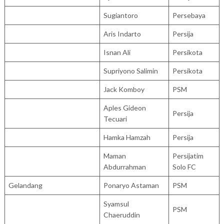
Sugiantoro
Persebaya
Aris Indarto
Persija
Isnan Ali
Persikota
Supriyono Salimin
Persikota
Jack Komboy
PSM
Aples Gideon
Persija
Tecuari
Hamka Hamzah
Persija
Maman
Persijatim
Abdurrahman
Solo FC
Gelandang
Ponaryo Astaman
PSM
Syamsul
PSM
Chaeruddin