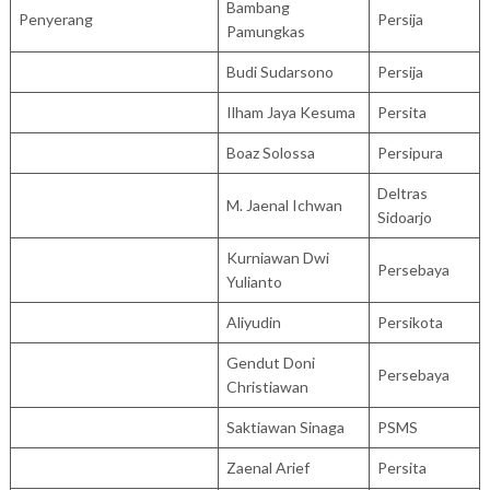
Bambang
Penyerang
Persija
Pamungkas
Budi Sudarsono
Persija
Ilham Jaya Kesuma
Persita
Boaz Solossa
Persipura
Deltras
M. Jaenal Ichwan
Sidoarjo
Kurniawan Dwi
Persebaya
Yulianto
Aliyudin
Persikota
Gendut Doni
Persebaya
Christiawan
Saktiawan Sinaga
PSMS
Zaenal Arief
Persita