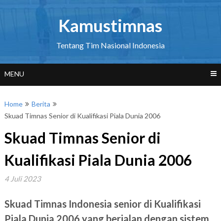
Skip
to
Kamustimnas
content
Tentang Tim Nasional Indonesia
MENU
Home
Berita
Skuad Timnas Senior di Kualifikasi Piala Dunia 2006
Skuad Timnas Senior di
Kualifikasi Piala Dunia 2006
4 Juli 2023
Skuad Timnas Indonesia senior di Kualifikasi
Piala Dunia 2006 yang berjalan dengan sistem