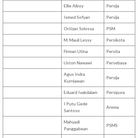
Ellie Aiboy
Persija
Ismed Sofyan
Persija
Ortizan Solossa
PSM
M. Mauli Lessy
Persikota
Firman Utina
Persita
Uston Nawawi
Persebaya
Agus Indra
Persija
Kurniawan
Eduard Ivakdalam
Persipura
I Putu Gede
Arema
Santoso
Mahyadi
PSMS
Panggabean