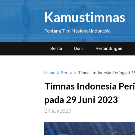
Skip
to
Kamustimnas
content
Tentang Tim Nasional Indonesia
Berita
Diari
Pertandingan
Home
Berita
Timnas Indonesia Peringkat 15
Timnas Indonesia Peri
pada 29 Juni 2023
29 Juni 2023