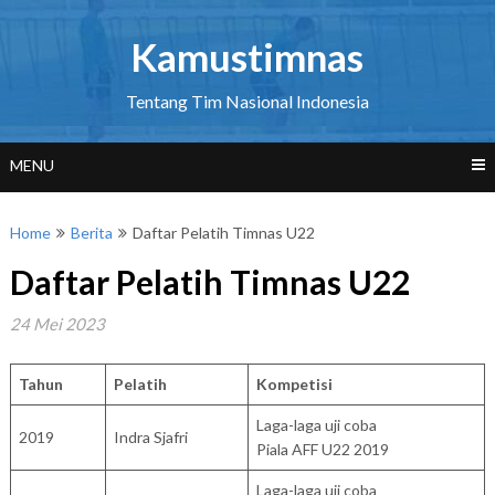
Skip
to
Kamustimnas
content
Tentang Tim Nasional Indonesia
MENU
Home
Berita
Daftar Pelatih Timnas U22
Daftar Pelatih Timnas U22
24 Mei 2023
Tahun
Pelatih
Kompetisi
Laga-laga uji coba
2019
Indra Sjafri
Piala AFF U22 2019
Laga-laga uji coba