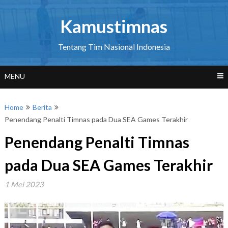
Skip
to
Kamustimnas
content
Tentang Tim Nasional Indonesia
MENU
Home
Berita
Penendang Penalti Timnas pada Dua SEA Games Terakhir
Penendang Penalti Timnas
pada Dua SEA Games Terakhir
1 Mei 2023