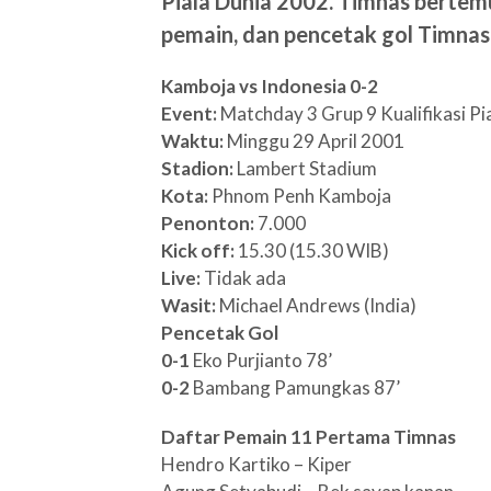
Piala Dunia 2002. Timnas bertem
pemain, dan pencetak gol Timnas
Kamboja vs Indonesia 0-2
Event:
Matchday 3 Grup 9 Kualifikasi Pi
Waktu:
Minggu 29 April 2001
Stadion:
Lambert Stadium
Kota:
Phnom Penh Kamboja
Penonton:
7.000
Kick off:
15.30 (15.30 WIB)
Live:
Tidak ada
Wasit:
Michael Andrews (India)
Pencetak Gol
0-1
Eko Purjianto 78’
0-2
Bambang Pamungkas 87’
Daftar Pemain 11 Pertama Timnas
Hendro Kartiko – Kiper