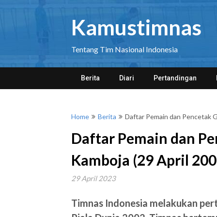
Skip
to
Kamustimnas
content
Tentang Tim Nasional Indonesia
Berita
Diari
Pertandingan
Home
Berita
Daftar Pemain dan Pencetak G
Daftar Pemain dan P
Kamboja (29 April 200
29 April 2023
Timnas Indonesia melakukan pert