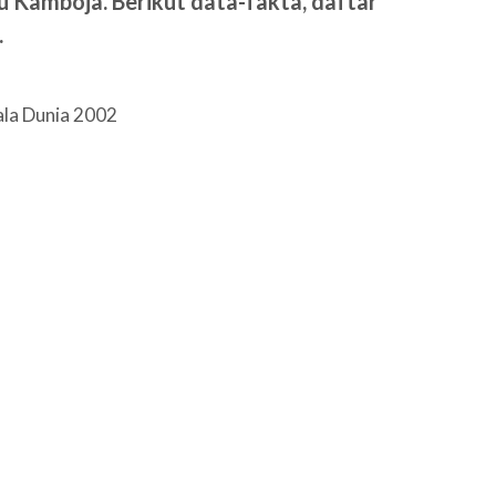
u Kamboja. Berikut data-fakta, daftar
.
ala Dunia 2002