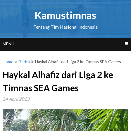
Skip
to
Kamustimnas
content
Tentang Tim Nasional Indonesia
MENU
Home
Berita
Haykal Alhafiz dari Liga 2 ke Timnas SEA Games
Haykal Alhafiz dari Liga 2 ke
Timnas SEA Games
24 April 2023