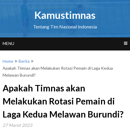
Skip
to
Kamustimnas
content
Tentang Tim Nasional Indonesia
MENU
Home
Berita
Apakah Timnas akan Melakukan Rotasi Pemain di Laga Kedua
Melawan Burundi?
Apakah Timnas akan
Melakukan Rotasi Pemain di
Laga Kedua Melawan Burundi?
27 Maret 2023