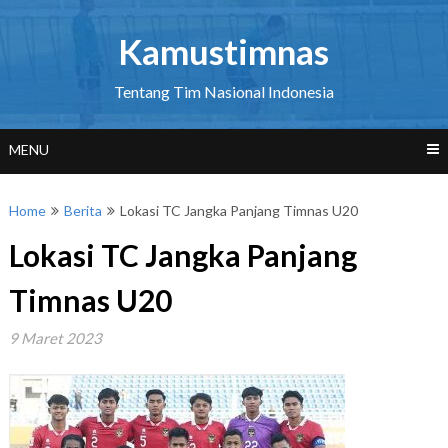
Skip
to
Kamustimnas
content
Tentang Tim Nasional Indonesia
MENU
Home
Berita
Lokasi TC Jangka Panjang Timnas U20
Lokasi TC Jangka Panjang
Timnas U20
9 Maret 2023