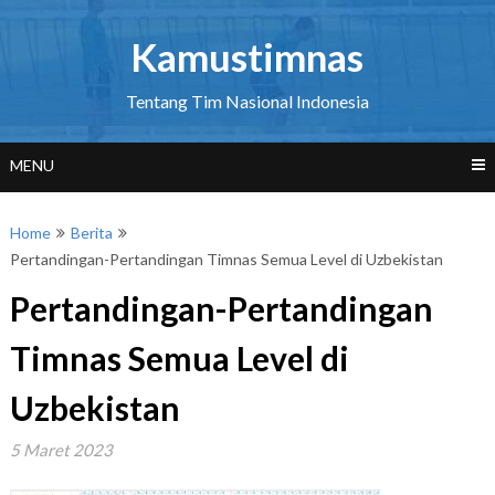
Skip
to
Kamustimnas
content
Tentang Tim Nasional Indonesia
MENU
Home
Berita
Pertandingan-Pertandingan Timnas Semua Level di Uzbekistan
Pertandingan-Pertandingan
Timnas Semua Level di
Uzbekistan
5 Maret 2023