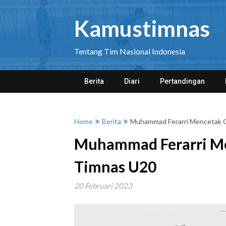
Skip
to
Kamustimnas
content
Tentang Tim Nasional Indonesia
Berita
Diari
Pertandingan
Home
Berita
Muhammad Ferarri Mencetak G
Muhammad Ferarri Me
Timnas U20
20 Februari 2023