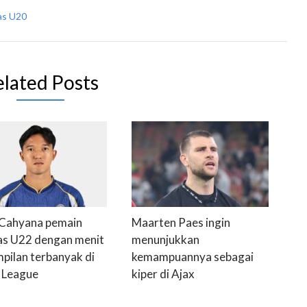
as U20
elated Posts
Cahyana pemain
Maarten Paes ingin
s U22 dengan menit
menunjukkan
pilan terbanyak di
kemampuannya sebagai
 League
kiper di Ajax