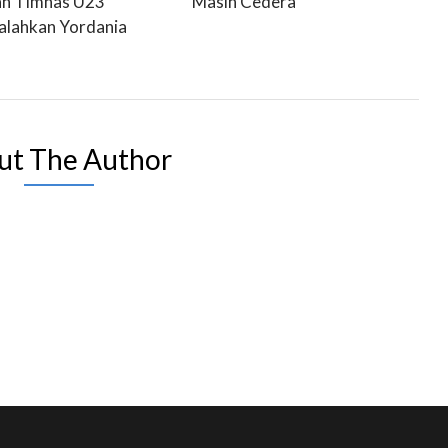
ah Timnas U23
Masih Cedera
lahkan Yordania
ut The Author