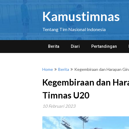
Skip
to
Kamustimnas
content
Tentang Tim Nasional Indonesia
Berita
Diari
Pertandingan
Home
Berita
Kegembiraan dan Harapan Gin
Kegembiraan dan Har
Timnas U20
10 Februari 2023