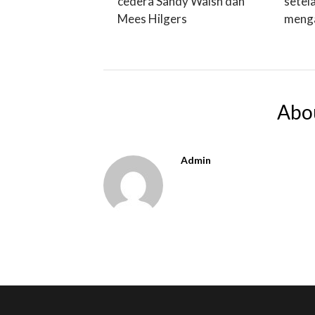
cedera Sandy Walsh dan
setel
Mees Hilgers
menga
Abo
Admin