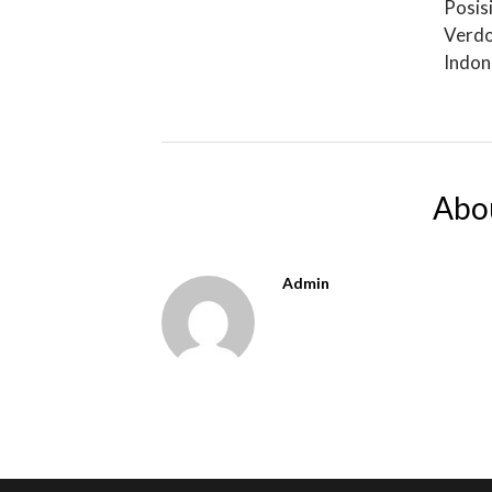
Posis
Verdo
Indon
Abo
Admin