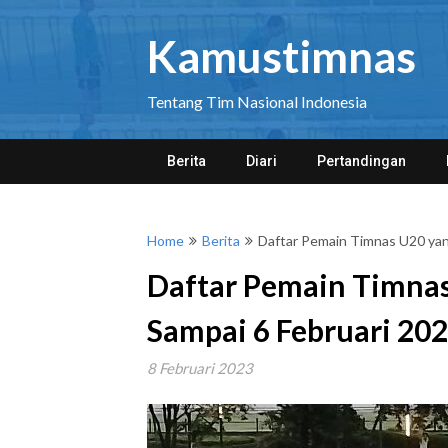
Skip
to
Kamustimnas
content
Tentang Tim Nasional Indonesia
Berita
Diari
Pertandingan
Home
Berita
Daftar Pemain Timnas U20 yan
Daftar Pemain Timna
Sampai 6 Februari 20
8 Februari 2023