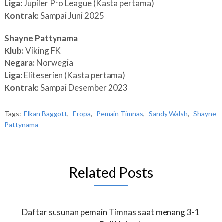
Liga:
Jupiler Pro League (Kasta pertama)
Kontrak:
Sampai Juni 2025
Shayne Pattynama
Klub:
Viking FK
Negara:
Norwegia
Liga:
Eliteserien (Kasta pertama)
Kontrak:
Sampai Desember 2023
Tags:
Elkan Baggott
,
Eropa
,
Pemain Timnas
,
Sandy Walsh
,
Shayne
Pattynama
Related Posts
Daftar susunan pemain Timnas saat menang 3-1