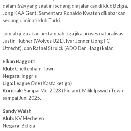
dalam
trial
yang saat ini sedang dia jalankan di klub Belgia,
Jong KAA Gent. Sementara Ronaldo Kwateh dikabarkan
sedang diminati klub Turki.
Jumlah juga akan bertambah tiga jika proses naturalisasi
Justin Hubner (Wolves U21), Ivar Jenner (Jong FC
Utrecht), dan Rafael Struick (ADO Den Haag) kelar.
Elkan Baggott
Klub:
Cheltenham Town
Negara:
Inggris
Liga:
League One (Kasta ketiga)
Kontrak:
Sampai Mei 2023 (Pinjam). Milik Ipswich Town
sampai Juni 2025.
Sandy Walsh
Klub:
KV Mechelen
Negara:
Belgia