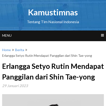
Skip
to
Kamustimnas
content
Tentang Tim Nasional Indonesia
MENU
Home
Berita
Erlangga Setyo Rutin Mendapat Panggilan dari Shin Tae-yong
Erlangga Setyo Rutin Mendapat
Panggilan dari Shin Tae-yong
29 Januari 2023