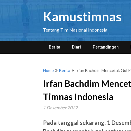
Skip
to
Kamustimnas
content
Tentang Tim Nasional Indonesia
Berita
Diari
Pertandingan
Home
Berita
Irfan Bachdim Mencetak Gol 
Irfan Bachdim Mence
Timnas Indonesia
1 Desember 2022
Pada tanggal sekarang, 1 Desemb