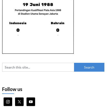
Follow us