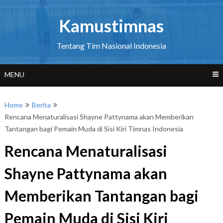
Skip
to
Kamustimnas
content
Tentang Tim Nasional Indonesia
MENU
Home
Berita
Rencana Menaturalisasi Shayne Pattynama akan Memberikan
Tantangan bagi Pemain Muda di Sisi Kiri Timnas Indonesia
Rencana Menaturalisasi
Shayne Pattynama akan
Memberikan Tantangan bagi
Pemain Muda di Sisi Kiri