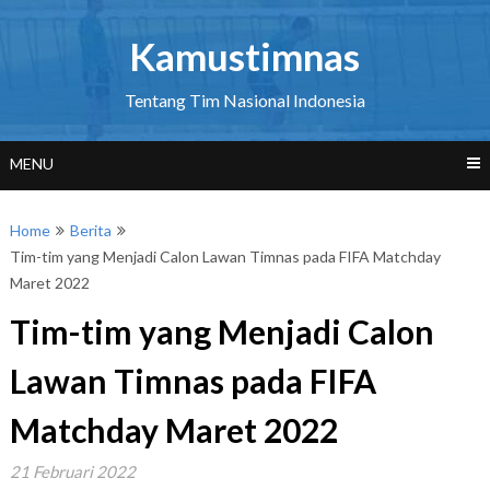
Skip
to
Kamustimnas
content
Tentang Tim Nasional Indonesia
MENU
Home
Berita
Tim-tim yang Menjadi Calon Lawan Timnas pada FIFA Matchday
Maret 2022
Tim-tim yang Menjadi Calon
Lawan Timnas pada FIFA
Matchday Maret 2022
21 Februari 2022