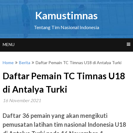
Skip
to
Kamustimnas
content
Tentang Tim Nasional Indonesia
MENU
Home
Berita
Daftar Pemain TC Timnas U18 di Antalya Turki
Daftar Pemain TC Timnas U18
di Antalya Turki
16 November 2021
Daftar 36 pemain yang akan mengikuti
pemusatan latihan tim nasional Indonesia U18