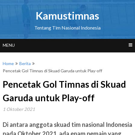
Skip
to
Kamustimnas
content
Tentang Tim Nasional Indonesia
MENU
Home
Berita
Pencetak Gol Timnas di Skuad Garuda untuk Play-off
Pencetak Gol Timnas di Skuad
Garuda untuk Play-off
1 Oktober 2021
Di antara anggota skuad tim nasional Indonesia
pada Oktober 2021, ada enam pemain yang