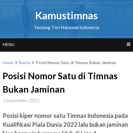
Skip
to
Kamustimnas
content
Tentang Tim Nasional Indonesia
MENU
Home
Berita
Posisi Nomor Satu di Timnas Bukan Jaminan
Posisi Nomor Satu di Timnas
Bukan Jaminan
3 September 2021
Posisi kiper nomor satu Timnas Indonesia pada
Kualifikasi Piala Dunia 2022 lalu bukan jaminan