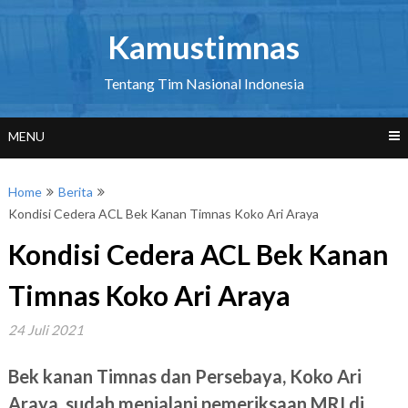
Skip
to
Kamustimnas
content
Tentang Tim Nasional Indonesia
MENU
Home
Berita
Kondisi Cedera ACL Bek Kanan Timnas Koko Ari Araya
Kondisi Cedera ACL Bek Kanan
Timnas Koko Ari Araya
24 Juli 2021
Bek kanan Timnas dan Persebaya, Koko Ari
Araya, sudah menjalani pemeriksaan MRI di