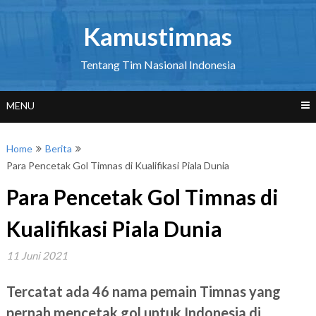
Skip
to
Kamustimnas
content
Tentang Tim Nasional Indonesia
MENU
Home
Berita
Para Pencetak Gol Timnas di Kualifikasi Piala Dunia
Para Pencetak Gol Timnas di
Kualifikasi Piala Dunia
11 Juni 2021
Tercatat ada 46 nama pemain Timnas yang
pernah mencetak gol untuk Indonesia di