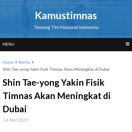
Skip
to
Kamustimnas
content
Tentang Tim Nasional Indonesia
MENU
Home
Berita
Shin Tae-yong Yakin Fisik Timnas Akan Meningkat di Dubai
Shin Tae-yong Yakin Fisik
Timnas Akan Meningkat di
Dubai
14 Mei 2021