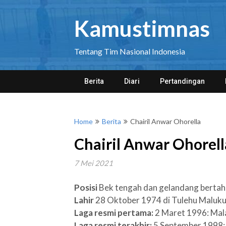
Skip
to
Kamustimnas
content
Tentang Tim Nasional Indonesia
Berita
Diari
Pertandingan
Home
Berita
Chairil Anwar Ohorella
Chairil Anwar Ohorell
7 Mei 2021
Posisi
Bek tengah dan gelandang berta
Lahir
28 Oktober 1974 di Tulehu Maluk
Laga resmi pertama:
2 Maret 1996: Mala
Laga resmi terakhir:
5 September 1998: T