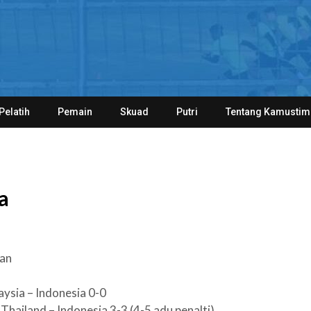
Pelatih
Pemain
Skuad
Putri
Tentang Kamustim
a
han
u
ysia – Indonesia 0-0
hailand – Indonesia 3-3 (4-5 adu penalti)