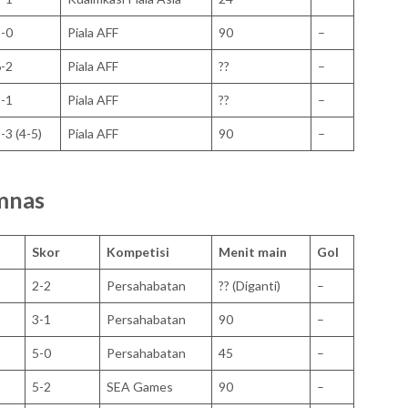
-0
Piala AFF
90
–
-2
Piala AFF
??
–
-1
Piala AFF
??
–
-3 (4-5)
Piala AFF
90
–
mnas
Skor
Kompetisi
Menit main
Gol
2-2
Persahabatan
?? (Diganti)
–
3-1
Persahabatan
90
–
5-0
Persahabatan
45
–
5-2
SEA Games
90
–