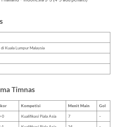
s
6 di Kuala Lumpur Malaysia
ama Timnas
Skor
Kompetisi
Menit Main
Gol
-0
Kualifikasi Piala Asia
7
–
-1
Kualifikasi Piala Asia
24
–