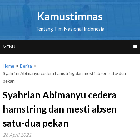
Skip
to
Kamustimnas
content
Tentang Tim Nasional Indonesia
MENU
Home
Berita
Syahrian Abimanyu cedera hamstring dan mesti absen satu-dua
pekan
Syahrian Abimanyu cedera
hamstring dan mesti absen
satu-dua pekan
26 April 2021