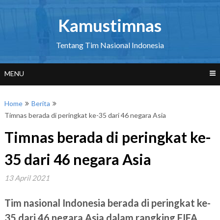
Skip
to
Kamustimnas
content
Tentang Tim Nasional Indonesia
MENU
Home
Berita
Timnas berada di peringkat ke-35 dari 46 negara Asia
Timnas berada di peringkat ke-
35 dari 46 negara Asia
13 April 2021
Tim nasional Indonesia berada di peringkat ke-
35 dari 46 negara Asia dalam rangking FIFA