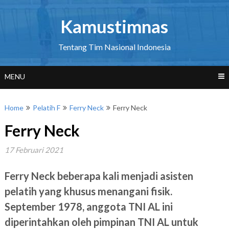
Skip
to
Kamustimnas
content
Tentang Tim Nasional Indonesia
MENU
Home
Pelatih F
Ferry Neck
Ferry Neck
Ferry Neck
17 Februari 2021
Ferry Neck beberapa kali menjadi asisten
pelatih yang khusus menangani fisik.
September 1978, anggota TNI AL ini
diperintahkan oleh pimpinan TNI AL untuk