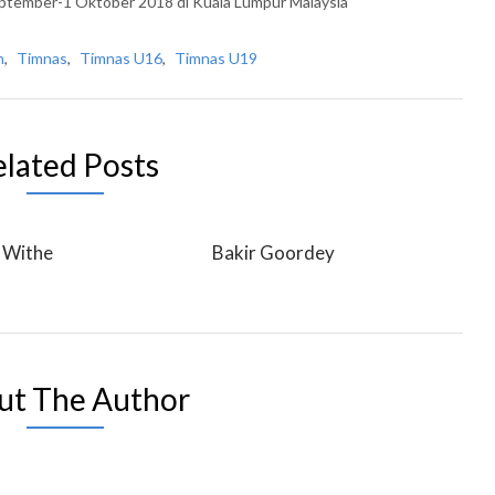
September-1 Oktober 2018 di Kuala Lumpur Malaysia
h
,
Timnas
,
Timnas U16
,
Timnas U19
elated Posts
 Withe
Bakir Goordey
ut The Author