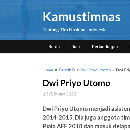
Skip
to
Kamustimnas
content
Tentang Tim Nasional Indonesia
Berita
Diari
Pertandingan
Home
Pelatih D
Dwi Priyo Utomo
Dwi Pr
Dwi Priyo Utomo
11 Februari 2021
Dwi Priyo Utomo menjadi asisten 
2014-2015. Dia juga anggota tim
Piala AFF 2018 dan masuk delapa