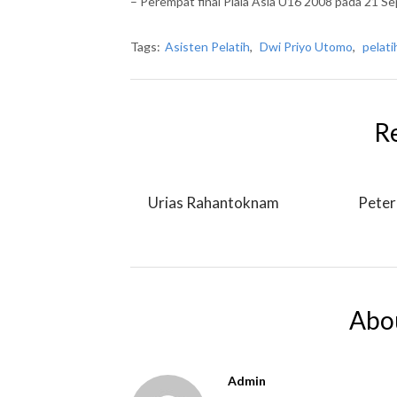
– Perempat final Piala Asia U16 2008 pada 21 
Tags:
Asisten Pelatih
,
Dwi Priyo Utomo
,
pelati
R
Urias Rahantoknam
Peter
Abo
Admin