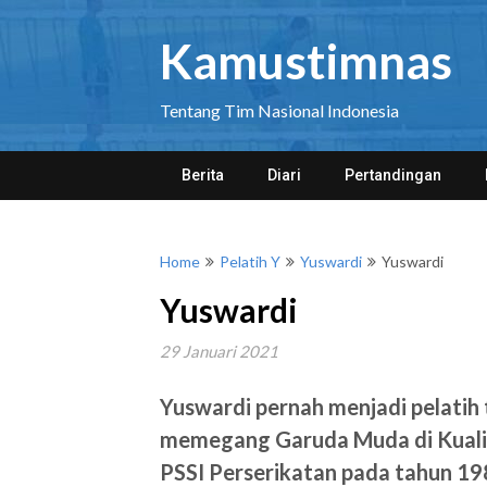
Skip
to
Kamustimnas
content
Tentang Tim Nasional Indonesia
Berita
Diari
Pertandingan
Home
Pelatih Y
Yuswardi
Yuswardi
Yuswardi
29 Januari 2021
Yuswardi pernah menjadi pelatih ti
memegang Garuda Muda di Kualifi
PSSI Perserikatan pada tahun 19