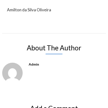
Amilton da Silva Oliveira
About The Author
Admin