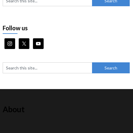
Follow us
About