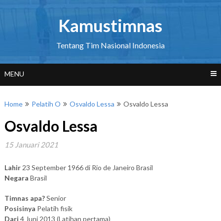
Skip
to
Kamustimnas
content
Tentang Tim Nasional Indonesia
MENU
Home
Pelatih O
Osvaldo Lessa
Osvaldo Lessa
Osvaldo Lessa
15 Januari 2021
Lahir
23 September 1966 di Rio de Janeiro Brasil
Negara
Brasil
Timnas apa?
Senior
Posisinya
Pelatih fisik
Dari
4 Juni 2013 (Latihan pertama)