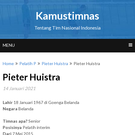
Skip
to
Kamustimnas
content
Tentang Tim Nasional Indonesia
MENU
Home
Pelatih P
Pieter Huistra
Pieter Huistra
Pieter Huistra
14 Januari 2021
Lahir
18 Januari 1967 di Goenga Belanda
Negara
Belanda
Timnas apa?
Senior
Posisinya
Pelatih interim
Dari
7 Mei 2015