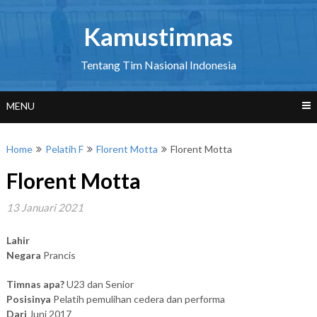
Skip
to
Kamustimnas
content
Tentang Tim Nasional Indonesia
MENU
Home
Pelatih F
Florent Motta
Florent Motta
Florent Motta
13 Januari 2021
Lahir
Negara
Prancis
Timnas apa?
U23 dan Senior
Posisinya
Pelatih pemulihan cedera dan performa
Dari
Juni 2017