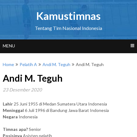
Skip
to
Kamustimnas
content
Tentang Tim Nasional Indonesia
MENU
Home
Pelatih A
Andi M. Teguh
Andi M. Teguh
Andi M. Teguh
23 Desember 2020
Lahir
25 Juni 1955 di Medan Sumatera Utara Indonesia
Meninggal
6 Juli 1996 di Bandung Jawa Barat Indonesia
Negara
Indonesia
Timnas apa?
Senior
Posisinya
Asisten pelatih